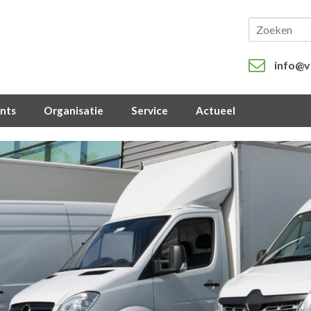
info@v
ents
Organisatie
Service
Actueel