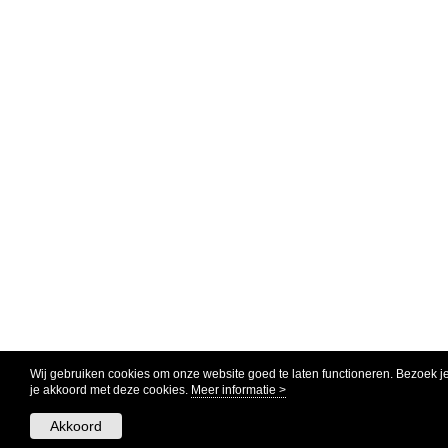
Wij gebruiken cookies om onze website goed te laten functioneren. Bezoek j
je akkoord met deze cookies.
Meer informatie >
Akkoord