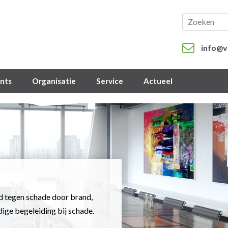
info@v
ents
Organisatie
Service
Actueel
d tegen schade door brand,
dige begeleiding bij schade.