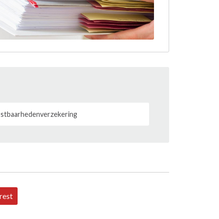
stbaarhedenverzekering
rest