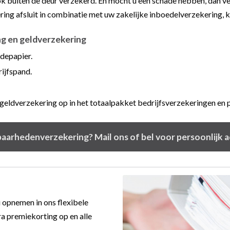
ook buiten de deur verzekerd. En mocht u een schade hebben, dan
ng afsluit in combinatie met uw zakelijke inboedelverzekering, kr
g en geldverzekering
depapier.
ijfspand.
eldverzekering op in het totaalpakket bedrijfsverzekeringen en p
aarhedenverzekering? Mail ons of bel voor persoonlijk a
 opnemen in ons flexibele
ra premiekorting op en alle