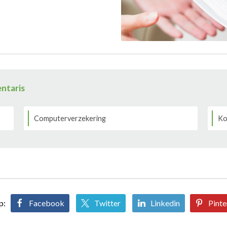
entaris
Computerverzekering
Ko
p:
Facebook
Twitter
Linkedin
Pinte